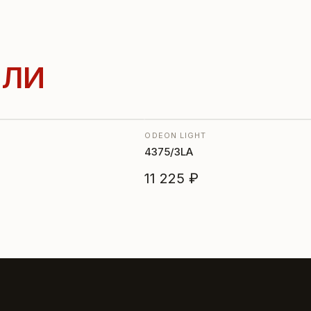
ЛИ
ODEON LIGHT
4375/3LA
11 225 ₽