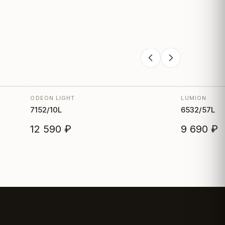
ODEON LIGHT
LUMION
7152/10L
6532/57L
12 590 ₽
9 690 ₽