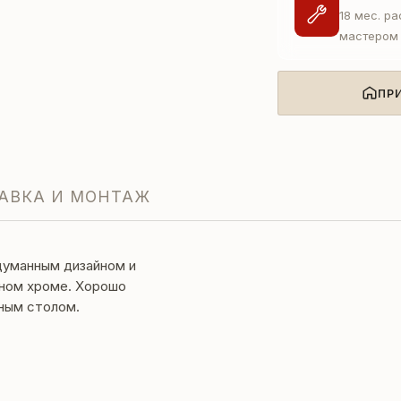
18 мес. р
мастером
ПР
АВКА И МОНТАЖ
думанным дизайном и
дном хроме. Хорошо
ным столом.