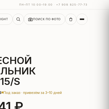
ПН–ПТ 10:00–19:00 · +7 908 825-77-73
IGHT
ПОИСК ПО ФОТО
ЕСНОЙ
ИЛЬНИК
15/S
S
Под заказ · привезём за 3–10 дней
41 ₽