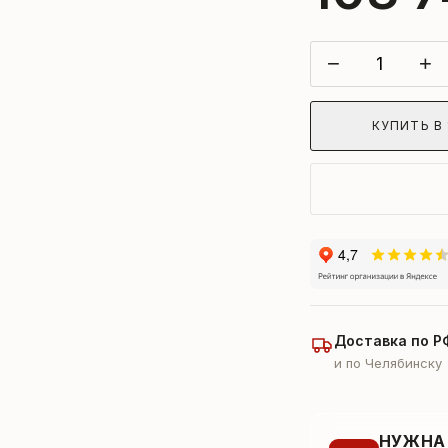
−
+
КУПИТЬ В 
Доставка по Р
и по Челябинску
НУЖНА