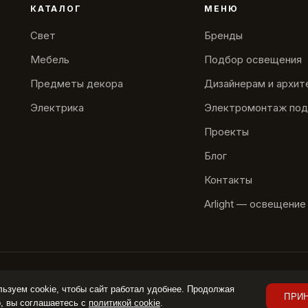
КАТАЛОГ
МЕНЮ
Свет
Бренды
Мебель
Подбор освещения
Предметы декора
Дизайнерам и архи
Электрика
Электромонтаж под
Проекты
Блог
Контакты
Arlight — освещение
ЛИТИКА КОНФИДЕНЦИАЛЬНОСТИ
ПОЛОЖЕНИЕ ОБ ИСПОЛЬЗОВАНИИ 
ьзуем cookie, чтобы сайт работал удобнее. Продолжая
ПРИ
, вы соглашаетесь с
политикой cookie
.
я публичной офертой (ст. 437 ГК РФ). Цены, наличие и характеристики уточня