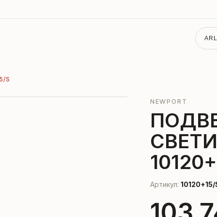
ARL
5/S
NEWPORT
ПОДВ
СВЕТ
10120+
Артикул:
10120+15/
103 7