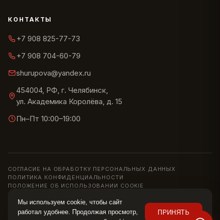
КОНТАКТЫ
+7 908 825-77-73
+7 908 704-60-79
shurupova@yandex.ru
454004, РФ, г. Челябинск,
ул. Академика Королёва, д. 15
Пн–Пт 10:00–19:00
СОГЛАСИЕ НА ОБРАБОТКУ ПЕРСОНАЛЬНЫХ ДАННЫХ
ПОЛИТИКА КОНФИДЕНЦИАЛЬНОСТИ
ПОЛОЖЕНИЕ ОБ ИСПОЛЬЗОВАНИИ COOKIE
© 2013–2026 ШОУРУМ «СИРИУС» · ИП ШУРУПОВА О. Н.
Мы используем cookie, чтобы сайт
Информация на сайте носит справочный характер и не является
работал удобнее. Продолжая просмотр,
ПРИНЯТЬ
публичной офертой (ст. 437 ГК РФ). Цены, наличие и характеристики