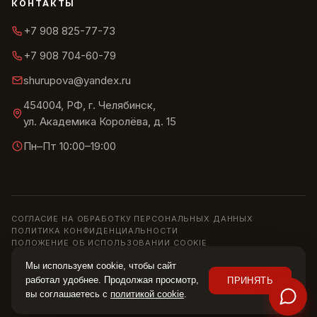
КОНТАКТЫ
+7 908 825-77-73
+7 908 704-60-79
shurupova@yandex.ru
454004, РФ, г. Челябинск,
ул. Академика Королёва, д. 15
Пн–Пт 10:00–19:00
СОГЛАСИЕ НА ОБРАБОТКУ ПЕРСОНАЛЬНЫХ ДАННЫХ
ПОЛИТИКА КОНФИДЕНЦИАЛЬНОСТИ
ПОЛОЖЕНИЕ ОБ ИСПОЛЬЗОВАНИИ COOKIE
© 2013–2026 ШОУРУМ «СИРИУС» · ИП ШУРУПОВА О. Н.
Мы используем cookie, чтобы сайт
Информация на сайте носит справочный характер и не является
работал удобнее. Продолжая просмотр,
ПРИНЯТЬ
публичной офертой (ст. 437 ГК РФ). Цены, наличие и характеристики
вы соглашаетесь с
политикой cookie
.
уточняйте у менеджера.