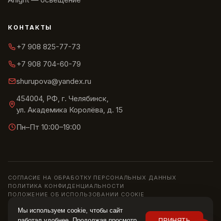
КОНТАКТЫ
+7 908 825-77-73
+7 908 704-60-79
shurupova@yandex.ru
454004, РФ, г. Челябинск,
ул. Академика Королёва, д. 15
Пн–Пт 10:00–19:00
СОГЛАСИЕ НА ОБРАБОТКУ ПЕРСОНАЛЬНЫХ ДАННЫХ
ПОЛИТИКА КОНФИДЕНЦИАЛЬНОСТИ
ПОЛОЖЕНИЕ ОБ ИСПОЛЬЗОВАНИИ COOKIE
© 2013–2026 ШОУРУМ «СИРИУС» · ИП ШУРУПОВА О. Н.
Мы используем cookie, чтобы сайт
Информация на сайте носит справочный характер и не является
работал удобнее. Продолжая просмотр,
ПРИНЯТЬ