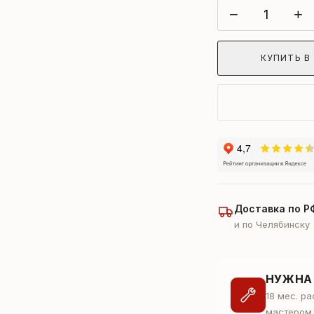
−
+
КУПИТЬ В 
Доставка по Р
и по Челябинску
НУЖНА
18 мес. р
мастером