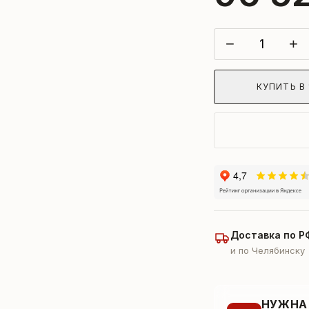
−
+
КУПИТЬ В 
Доставка по Р
и по Челябинску
НУЖНА