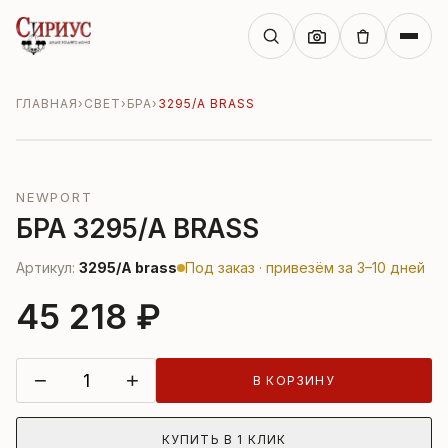
ГЛАВНАЯ
›
СВЕТ
›
БРА
›
3295/A BRASS
NEWPORT
БРА 3295/A BRASS
Артикул:
3295/A brass
Под заказ · привезём за 3–10 дней
45 218 ₽
−
+
В КОРЗИНУ
КУПИТЬ В 1 КЛИК