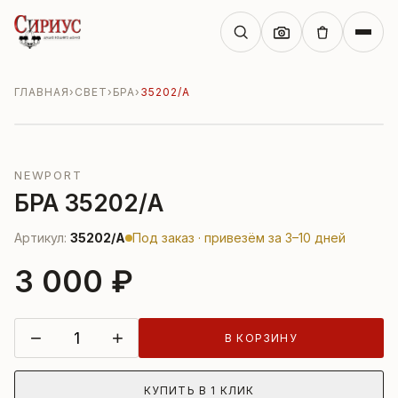
ГЛАВНАЯ
›
СВЕТ
›
БРА
›
35202/A
NEWPORT
БРА 35202/A
Артикул:
35202/A
Под заказ · привезём за 3–10 дней
3 000 ₽
−
+
В КОРЗИНУ
КУПИТЬ В 1 КЛИК