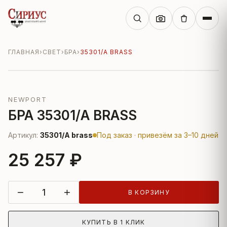
ГЛАВНАЯ
›
СВЕТ
›
БРА
›
35301/A BRASS
NEWPORT
БРА 35301/A BRASS
Артикул:
35301/A brass
Под заказ · привезём за 3–10 дней
25 257 ₽
−
+
В КОРЗИНУ
КУПИТЬ В 1 КЛИК