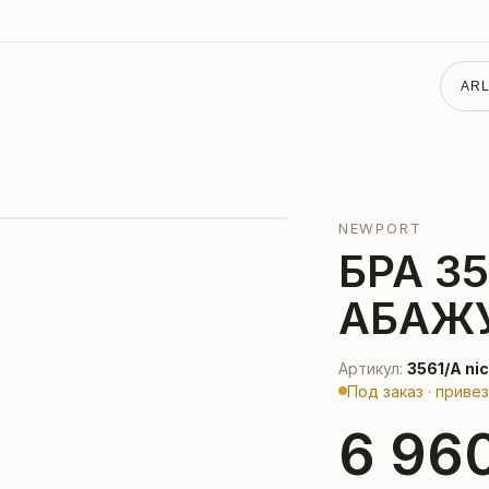
ARL
NEWPORT
БРА 35
АБАЖ
Артикул:
3561/A ni
Под заказ · приве
6 96