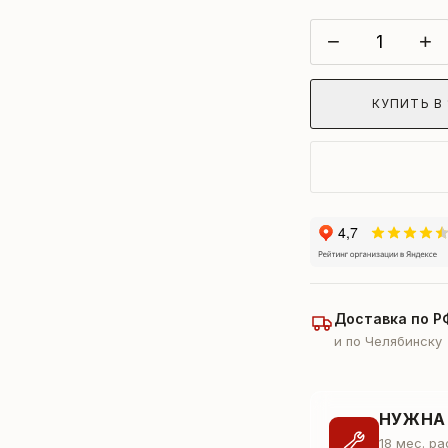
−
+
КУПИТЬ В 
Доставка по Р
и по Челябинску
НУЖНА
18 мес. р