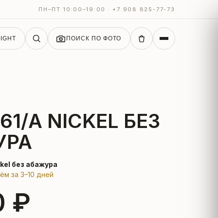
ПН–ПТ 10:00–19:00 · +7 908 825-77-73
IGHT
ПОИСК ПО ФОТО
61/A NICKEL БЕЗ
УРА
ckel без абажура
зём за 3–10 дней
0 ₽