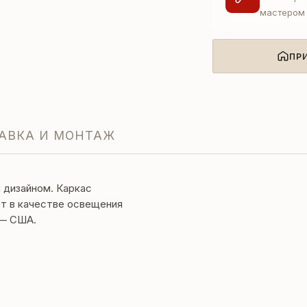
мастером
ПР
АВКА И МОНТАЖ
 дизайном. Каркас
т в качестве освещения
 — США.