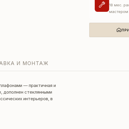
18 мес. р
мастером
ПР
АВКА И МОНТАЖ
плафонами — практичная и
е, дополнен стеклянными
ссических интерьеров, в