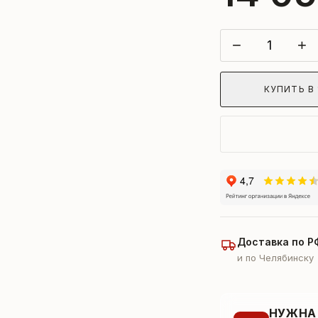
−
+
КУПИТЬ В 
Доставка по Р
и по Челябинску
НУЖНА