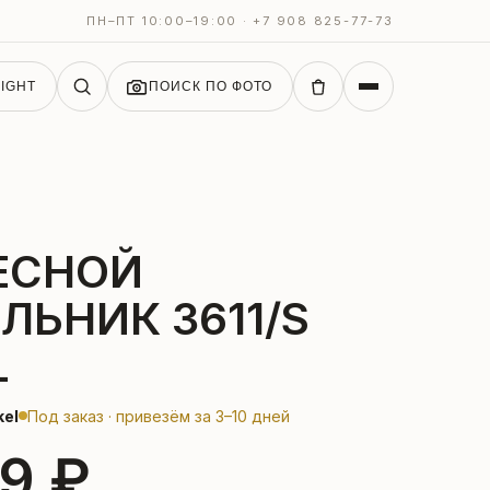
ПН–ПТ 10:00–19:00 · +7 908 825-77-73
IGHT
ПОИСК ПО ФОТО
ЕСНОЙ
ЛЬНИК 3611/S
L
kel
Под заказ · привезём за 3–10 дней
9 ₽