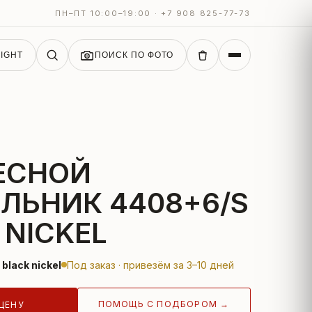
ПН–ПТ 10:00–19:00 · +7 908 825-77-73
IGHT
ПОИСК ПО ФОТО
ЕСНОЙ
ЛЬНИК 4408+6/S
 NICKEL
black nickel
Под заказ · привезём за 3–10 дней
ПОМОЩЬ С ПОДБОРОМ →
ЦЕНУ