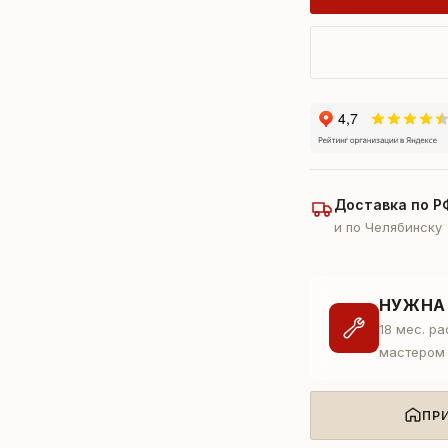
Доставка по Р
и по Челябинску
НУЖНА
18 мес. р
мастером
ПР