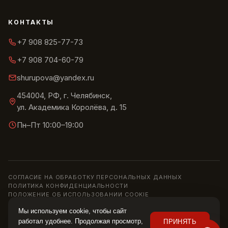
КОНТАКТЫ
+7 908 825-77-73
+7 908 704-60-79
shurupova@yandex.ru
454004, РФ, г. Челябинск,
ул. Академика Королёва, д. 15
Пн–Пт 10:00–19:00
СОГЛАСИЕ НА ОБРАБОТКУ ПЕРСОНАЛЬНЫХ ДАННЫХ
ПОЛИТИКА КОНФИДЕНЦИАЛЬНОСТИ
ПОЛОЖЕНИЕ ОБ ИСПОЛЬЗОВАНИИ COOKIE
© 2013–2026 ШОУРУМ «СИРИУС» · ИП ШУРУПОВА О. Н.
Мы используем cookie, чтобы сайт
Информация на сайте носит справочный характер и не является
работал удобнее. Продолжая просмотр,
ПРИНЯТЬ
публичной офертой (ст. 437 ГК РФ). Цены, наличие и характеристики