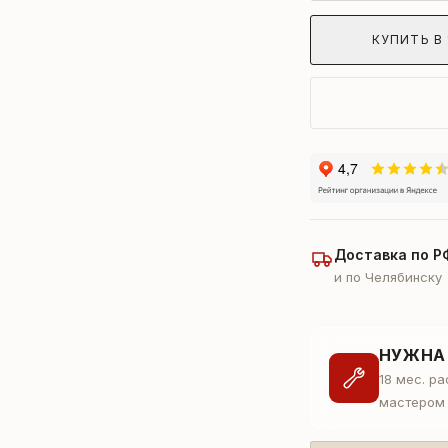
КУПИТЬ В 
Доставка по Р
и по Челябинску
НУЖНА
18 мес. р
мастером