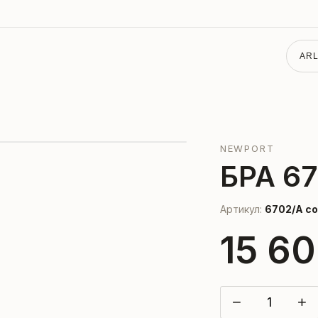
ARL
NEWPORT
БРА 6
Артикул:
6702/А c
15 60
−
+