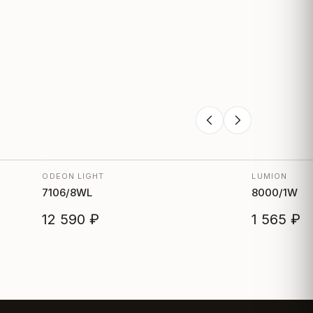
ODEON LIGHT
LUMION
7106/8WL
8000/1W
12 590 ₽
1 565 ₽