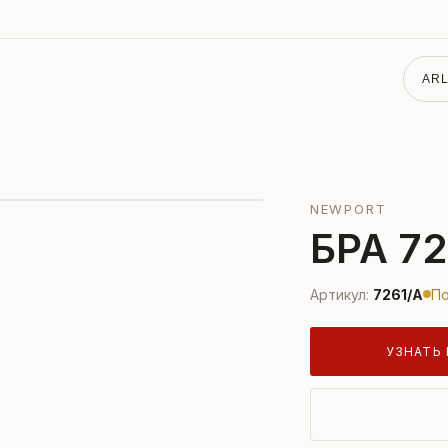
ARL
NEWPORT
БРА 72
Артикул:
7261/A
По
УЗНАТЬ 