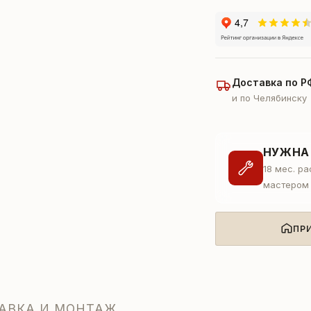
Доставка по Р
и по Челябинску
НУЖНА
18 мес. р
мастером
ПР
АВКА И МОНТАЖ