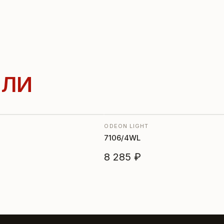
ЛИ
ODEON LIGHT
7106/4WL
8 285 ₽