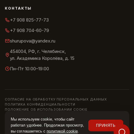
КОНТАКТЫ
+7 908 825-77-73
+7 908 704-60-79
shurupova@yandex.ru
454004, РФ, г. Челябинск,
ул. Академика Королёва, д. 15
Пн–Пт 10:00–19:00
СОГЛАСИЕ НА ОБРАБОТКУ ПЕРСОНАЛЬНЫХ ДАННЫХ
ПОЛИТИКА КОНФИДЕНЦИАЛЬНОСТИ
ПОЛОЖЕНИЕ ОБ ИСПОЛЬЗОВАНИИ COOKIE
© 2013–2026 ШОУРУМ «СИРИУС» · ИП ШУРУПОВА О. Н.
Мы используем cookie, чтобы сайт
Информация на сайте носит справочный характер и не является
работал удобнее. Продолжая просмотр,
ПРИНЯТЬ
публичной офертой (ст. 437 ГК РФ). Цены, наличие и характеристики
вы соглашаетесь с
политикой cookie
.
уточняйте у менеджера.