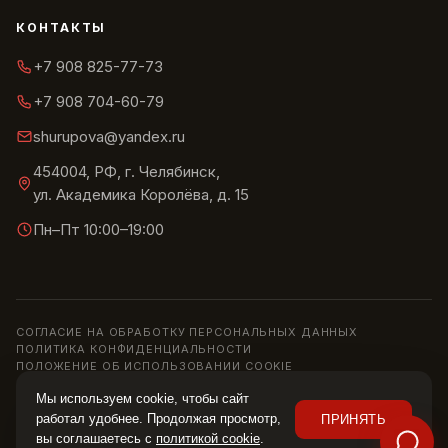
КОНТАКТЫ
+7 908 825-77-73
+7 908 704-60-79
shurupova@yandex.ru
454004, РФ, г. Челябинск,
ул. Академика Королёва, д. 15
Пн–Пт 10:00–19:00
СОГЛАСИЕ НА ОБРАБОТКУ ПЕРСОНАЛЬНЫХ ДАННЫХ
ПОЛИТИКА КОНФИДЕНЦИАЛЬНОСТИ
ПОЛОЖЕНИЕ ОБ ИСПОЛЬЗОВАНИИ COOKIE
© 2013–2026 ШОУРУМ «СИРИУС» · ИП ШУРУПОВА О. Н.
Мы используем cookie, чтобы сайт
Информация на сайте носит справочный характер и не является
работал удобнее. Продолжая просмотр,
ПРИНЯТЬ
публичной офертой (ст. 437 ГК РФ). Цены, наличие и характеристики
вы соглашаетесь с
политикой cookie
.
уточняйте у менеджера.