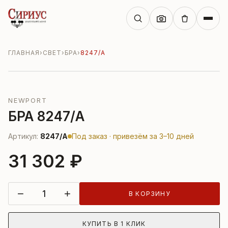
ГЛАВНАЯ
›
СВЕТ
›
БРА
›
8247/A
NEWPORT
БРА 8247/A
Артикул:
8247/A
Под заказ · привезём за 3–10 дней
31 302 ₽
−
+
В КОРЗИНУ
КУПИТЬ В 1 КЛИК