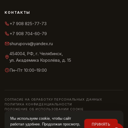
КОНТАКТЫ
+7 908 825-77-73
+7 908 704-60-79
shurupova@yandex.ru
454004, РФ, г. Челябинск,
ул. Академика Королёва, д. 15
Пн–Пт 10:00–19:00
СОГЛАСИЕ НА ОБРАБОТКУ ПЕРСОНАЛЬНЫХ ДАННЫХ
ПОЛИТИКА КОНФИДЕНЦИАЛЬНОСТИ
ПОЛОЖЕНИЕ ОБ ИСПОЛЬЗОВАНИИ COOKIE
© 2013–2026 ШОУРУМ «СИРИУС» · ИП ШУРУПОВА О. Н.
Мы используем cookie, чтобы сайт
Информация на сайте носит справочный характер и не является
работал удобнее. Продолжая просмотр,
ПРИНЯТЬ
публичной офертой (ст. 437 ГК РФ). Цены, наличие и характеристики