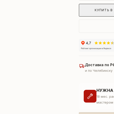
КУПИТЬ В 
Доставка по Р
и по Челябинску
НУЖНА
18 мес. р
мастером