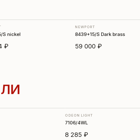
T
NEWPORT
/S nickel
8439+15/S Dark brass
4 ₽
59 000 ₽
ЛИ
ODEON LIGHT
7106/4WL
8 285 ₽