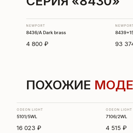
СЕРИЯ «8430»
NEWPORT
NEWPOR
8436/A Dark brass
8439+15
4 800 ₽
93 37
ПОХОЖИЕ
МОДЕ
ODEON LIGHT
ODEON LIGHT
5101/5WL
7106/2WL
16 023 ₽
4 515 ₽