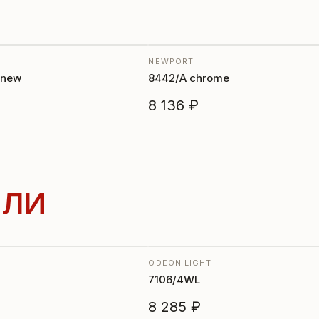
NEWPORT
 new
8442/A chrome
8 136 ₽
ЛИ
ODEON LIGHT
7106/4WL
8 285 ₽