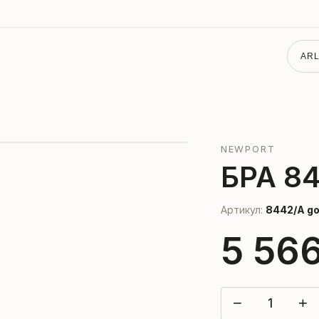
ARL
NEWPORT
БРА 8
Артикул:
8442/A g
5 56
−
+