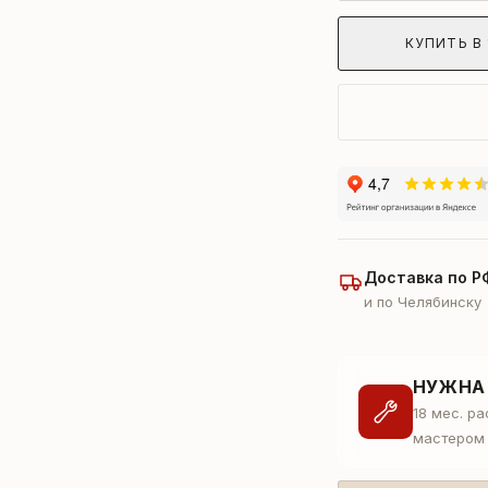
КУПИТЬ В 
Доставка по Р
и по Челябинску
НУЖНА
18 мес. р
мастером