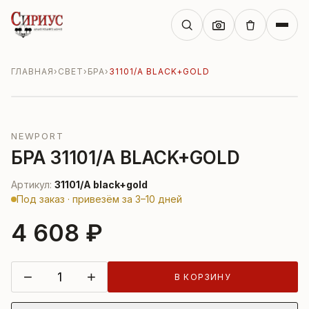
ГЛАВНАЯ
›
СВЕТ
›
БРА
›
31101/A BLACK+GOLD
NEWPORT
БРА 31101/A BLACK+GOLD
Артикул:
31101/A black+gold
Под заказ · привезём за 3–10 дней
4 608 ₽
−
+
В КОРЗИНУ