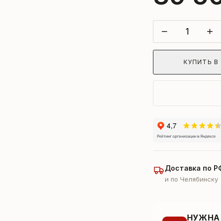
−
+
КУПИТЬ В 
Доставка по Р
и по Челябинску
НУЖНА