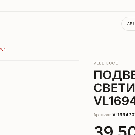
ARL
P01
VELE LUCE
ПОДВ
СВЕТ
VL169
Артикул:
VL1694P0
39 5