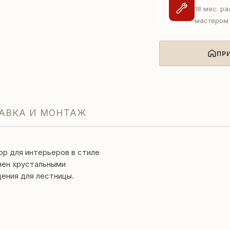
18 мес. р
мастером
ПР
АВКА И МОНТАЖ
ор для интерьеров в стиле
лнен хрустальными
ения для лестницы.