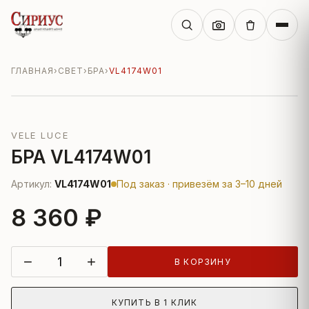
ГЛАВНАЯ
›
СВЕТ
›
БРА
›
VL4174W01
VELE LUCE
БРА VL4174W01
Артикул:
VL4174W01
Под заказ · привезём за 3–10 дней
8 360 ₽
−
+
В КОРЗИНУ
КУПИТЬ В 1 КЛИК