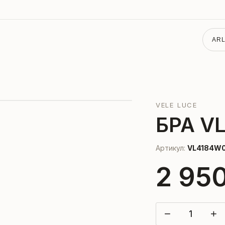
ARL
VELE LUCE
БРА V
Артикул:
VL4184W0
2 95
−
+