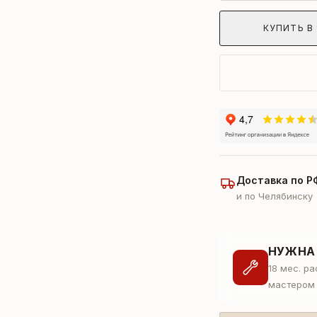
КУПИТЬ В 
Доставка по Р
и по Челябинску
НУЖНА
18 мес. р
мастером