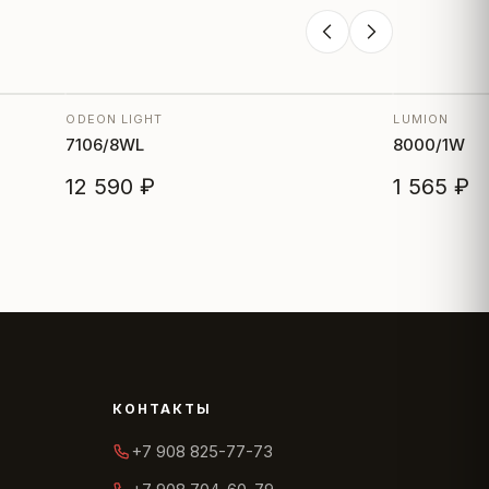
ODEON LIGHT
LUMION
7106/8WL
8000/1W
12 590 ₽
1 565 ₽
КОНТАКТЫ
+7 908 825-77-73