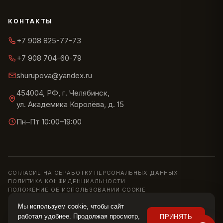
КОНТАКТЫ
+7 908 825-77-73
+7 908 704-60-79
shurupova@yandex.ru
454004, РФ, г. Челябинск,
ул. Академика Королёва, д. 15
Пн–Пт 10:00–19:00
СОГЛАСИЕ НА ОБРАБОТКУ ПЕРСОНАЛЬНЫХ ДАННЫХ
ПОЛИТИКА КОНФИДЕНЦИАЛЬНОСТИ
ПОЛОЖЕНИЕ ОБ ИСПОЛЬЗОВАНИИ COOKIE
© 2013–2026 ШОУРУМ «СИРИУС» · ИП ШУРУПОВА О. Н.
Мы используем cookie, чтобы сайт
Информация на сайте носит справочный характер и не является
работал удобнее. Продолжая просмотр,
ПРИНЯТЬ
публичной офертой (ст. 437 ГК РФ). Цены, наличие и характеристики