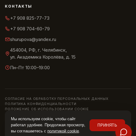
КОНТАКТЫ
+7 908 825-77-73
+7 908 704-60-79
shurupova@yandex.ru
454004, РФ, г. Челябинск,
ул. Академика Королёва, д. 15
Пн–Пт 10:00–19:00
СОГЛАСИЕ НА ОБРАБОТКУ ПЕРСОНАЛЬНЫХ ДАННЫХ
ПОЛИТИКА КОНФИДЕНЦИАЛЬНОСТИ
ПОЛОЖЕНИЕ ОБ ИСПОЛЬЗОВАНИИ COOKIE
© 2013–2026 ШОУРУМ «СИРИУС» · ИП ШУРУПОВА О. Н.
Мы используем cookie, чтобы сайт
Информация на сайте носит справочный характер и не является
работал удобнее. Продолжая просмотр,
ПРИНЯТЬ
публичной офертой (ст. 437 ГК РФ). Цены, наличие и характеристики
вы соглашаетесь с
политикой cookie
.
уточняйте у менеджера.