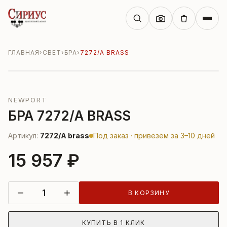
ГЛАВНАЯ
›
СВЕТ
›
БРА
›
7272/A BRASS
NEWPORT
БРА 7272/A BRASS
Артикул:
7272/A brass
Под заказ · привезём за 3–10 дней
15 957 ₽
−
+
В КОРЗИНУ
КУПИТЬ В 1 КЛИК