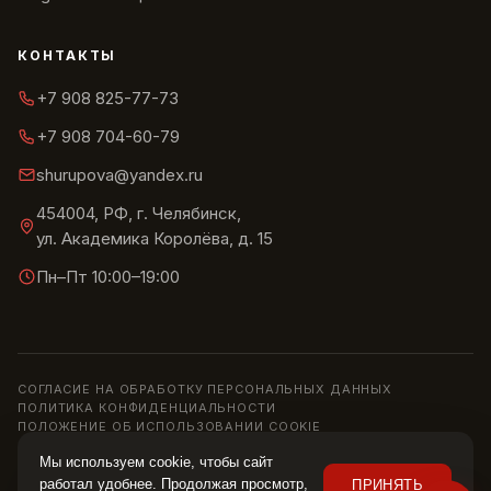
КОНТАКТЫ
+7 908 825-77-73
+7 908 704-60-79
shurupova@yandex.ru
454004, РФ, г. Челябинск,
ул. Академика Королёва, д. 15
Пн–Пт 10:00–19:00
СОГЛАСИЕ НА ОБРАБОТКУ ПЕРСОНАЛЬНЫХ ДАННЫХ
ПОЛИТИКА КОНФИДЕНЦИАЛЬНОСТИ
ПОЛОЖЕНИЕ ОБ ИСПОЛЬЗОВАНИИ COOKIE
© 2013–2026 ШОУРУМ «СИРИУС» · ИП ШУРУПОВА О. Н.
Мы используем cookie, чтобы сайт
Информация на сайте носит справочный характер и не является
работал удобнее. Продолжая просмотр,
ПРИНЯТЬ