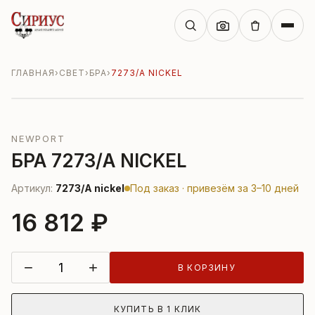
ГЛАВНАЯ
›
СВЕТ
›
БРА
›
7273/A NICKEL
NEWPORT
БРА 7273/A NICKEL
Артикул:
7273/A nickel
Под заказ · привезём за 3–10 дней
16 812 ₽
−
+
В КОРЗИНУ
КУПИТЬ В 1 КЛИК