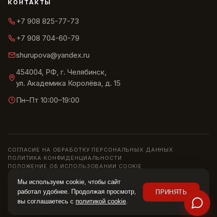
КОНТАКТЫ
+7 908 825-77-73
+7 908 704-60-79
shurupova@yandex.ru
454004, РФ, г. Челябинск,
ул. Академика Королёва, д. 15
Пн–Пт 10:00–19:00
СОГЛАСИЕ НА ОБРАБОТКУ ПЕРСОНАЛЬНЫХ ДАННЫХ
ПОЛИТИКА КОНФИДЕНЦИАЛЬНОСТИ
ПОЛОЖЕНИЕ ОБ ИСПОЛЬЗОВАНИИ COOKIE
© 2013–2026 ШОУРУМ «СИРИУС» · ИП ШУРУПОВА О. Н.
Мы используем cookie, чтобы сайт
Информация на сайте носит справочный характер и не является
работал удобнее. Продолжая просмотр,
ПРИНЯТЬ
публичной офертой (ст. 437 ГК РФ). Цены, наличие и характеристики
вы соглашаетесь с
политикой cookie
.
уточняйте у менеджера.