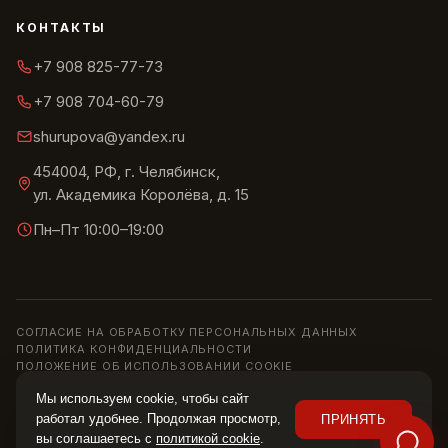
КОНТАКТЫ
+7 908 825-77-73
+7 908 704-60-79
shurupova@yandex.ru
454004, РФ, г. Челябинск,
ул. Академика Королёва, д. 15
Пн–Пт 10:00–19:00
СОГЛАСИЕ НА ОБРАБОТКУ ПЕРСОНАЛЬНЫХ ДАННЫХ
ПОЛИТИКА КОНФИДЕНЦИАЛЬНОСТИ
ПОЛОЖЕНИЕ ОБ ИСПОЛЬЗОВАНИИ COOKIE
© 2013–2026 ШОУРУМ «СИРИУС» · ИП ШУРУПОВА О. Н.
Мы используем cookie, чтобы сайт
Информация на сайте носит справочный характер и не является
работал удобнее. Продолжая просмотр,
ПРИНЯТЬ
публичной офертой (ст. 437 ГК РФ). Цены, наличие и характеристики
вы соглашаетесь с
политикой cookie
.
уточняйте у менеджера.