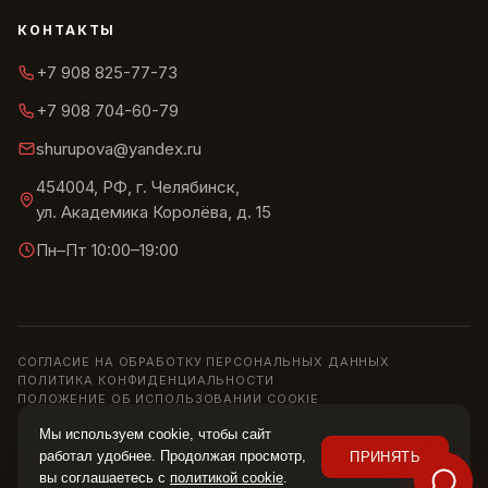
КОНТАКТЫ
+7 908 825-77-73
+7 908 704-60-79
shurupova@yandex.ru
454004, РФ, г. Челябинск,
ул. Академика Королёва, д. 15
Пн–Пт 10:00–19:00
СОГЛАСИЕ НА ОБРАБОТКУ ПЕРСОНАЛЬНЫХ ДАННЫХ
ПОЛИТИКА КОНФИДЕНЦИАЛЬНОСТИ
ПОЛОЖЕНИЕ ОБ ИСПОЛЬЗОВАНИИ COOKIE
© 2013–2026 ШОУРУМ «СИРИУС» · ИП ШУРУПОВА О. Н.
Мы используем cookie, чтобы сайт
Информация на сайте носит справочный характер и не является
работал удобнее. Продолжая просмотр,
ПРИНЯТЬ
публичной офертой (ст. 437 ГК РФ). Цены, наличие и характеристики
вы соглашаетесь с
политикой cookie
.
уточняйте у менеджера.