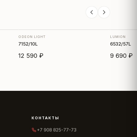
ODEON LIGHT
LUMION
7152/10L
6532/57L
12 590 ₽
9 690 ₽
КОНТАКТЫ
+7 908 825-77-73