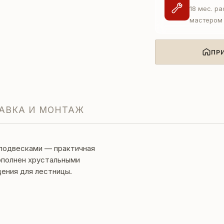
18 мес. р
мастером
ПР
АВКА И МОНТАЖ
 подвесками — практичная
дополнен хрустальными
ения для лестницы.