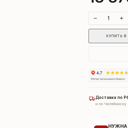
−
+
КУПИТЬ В 
Доставка по Р
и по Челябинску
НУЖНА