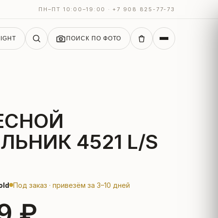
ПН–ПТ 10:00–19:00 · +7 908 825-77-73
IGHT
ПОИСК ПО ФОТО
ЕСНОЙ
ЛЬНИК 4521 L/S
old
Под заказ · привезём за 3–10 дней
9 ₽